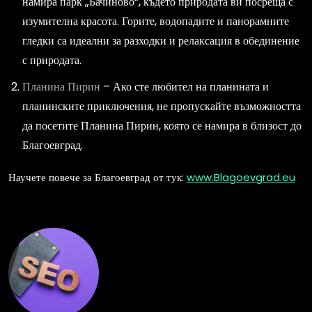
намира парк „Бачиново“, където природата ви посреща с
изумителна красота. Горите, водопадите и панорамните
гледки са идеални за разходки и релаксация в обединение
с природата.
Планина Пирин
– Ако сте любител на планината и
планинските приключения, не пропускайте възможността
да посетите Планина Пирин, която се намира в близост до
Благоевград.
Научете повече за Благоевград от тук:
www.Blagoevgrad.eu