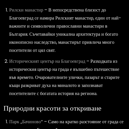
Рилски манастир
– В непосредствена близост до
Благоевград се намира Рилският манастир, един от най-
важните и символични православни манастири в
България. Съчетавайки уникална архитектура и богато
иконописно наследство, манастирът привлича много
посетители от цял свят.
Историческият център на Благоевград
– Разходката из
историческия център на града е вълшебно пътешествие
във времето. Очарователните улички, пазарът и старите
къщи разкриват духа на миналото и запознават
посетителите с богатата история на региона.
Природни красоти за откриване
Парк „Бачиново“
– Само на кратко разстояние от града се