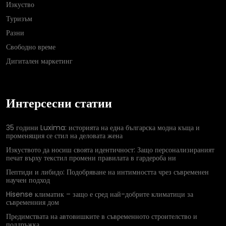
Изкуство
Туризъм
Разни
Свободно време
Дигитален маркетинг
Интерсесни статии
35 години Luxima: историята на една българска модна къща и
променящия се стил на деловата жена
Изкуството да носиш своята идентичност: Защо персонализираният
печат върху текстил промени правилата в гардероба ни
Пептиди и либидо: Подобряване на интимността чрез съвременен
научен подход
Hisense климатик – защо е сред най-добрите климатици за
съвременния дом
Предимствата на автовишките в съвременното строителство и
поддръжка