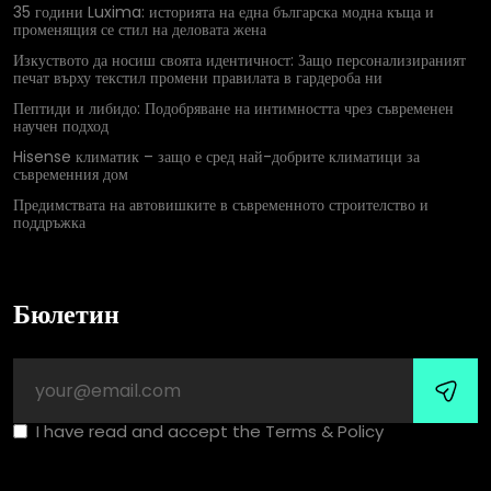
35 години Luxima: историята на една българска модна къща и
променящия се стил на деловата жена
Изкуството да носиш своята идентичност: Защо персонализираният
печат върху текстил промени правилата в гардероба ни
Пептиди и либидо: Подобряване на интимността чрез съвременен
научен подход
Hisense климатик – защо е сред най-добрите климатици за
съвременния дом
Предимствата на автовишките в съвременното строителство и
поддръжка
Бюлетин
I have read and accept the Terms & Policy