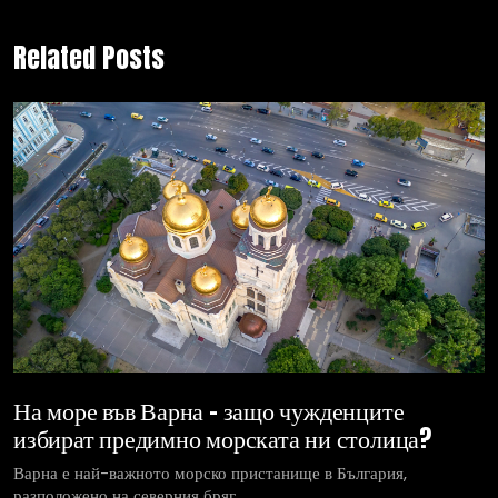
Related Posts
На море във Варна – защо чужденците
избират предимно морската ни столица?
Варна е най-важното морско пристанище в България,
разположено на северния бряг