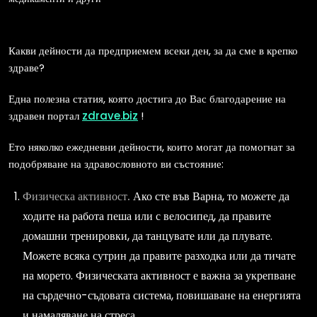
Какви дейности да предприемем всеки ден, за да сме в крепко
здраве?
Една полезна статия, която достига до Вас благодарение на
здравен портал
zdrave.biz
!
Ето няколко ежедневни дейности, които могат да помогнат за
подобряване на здравословното ви състояние:
Физическа активност.
Ако сте във Варна, то можете да
ходите на работа пеша или с велосипед, да правите
домашни тренировки, да танцувате или да плувате.
Можете всяка сутрин да правите разходка или да тичате
на морето. Физическата активност е важна за укрепване
на сърдечно-съдовата система, повишаване на енергията
и намаляване на стреса.