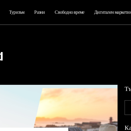
Туризъм
Разни
Свободно време
Дигитален маркети
d
Тъ
Ка