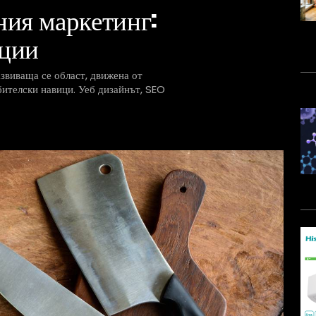
ния маркетинг:
ации
звиваща се област, движена от
ителски навици. Уеб дизайнът, SEO