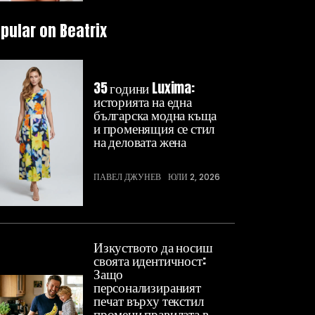
pular on Beatrix
35 години Luxima:
историята на една
българска модна къща
и променящия се стил
на деловата жена
ПАВЕЛ ДЖУНЕВ
ЮЛИ 2, 2026
Изкуството да носиш
своята идентичност:
Защо
персонализираният
печат върху текстил
промени правилата в