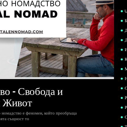
Б
Д
И
К
Н
во – Свобода и
я Живот
Р
Р
 номадство е феномен, който преобръща
С
оята същност то
Т