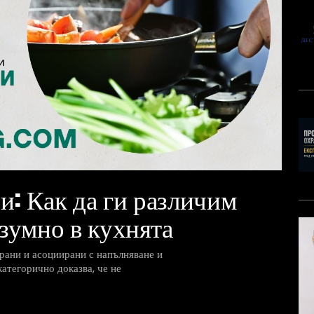
и: Как да ги различим
азумно в кухнята
рани и асоциирани с напълняване и
атегорично доказва, че не