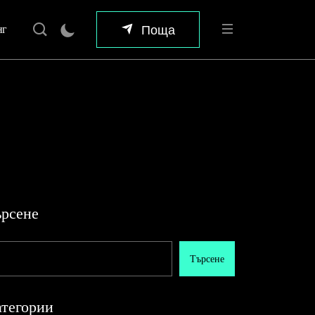
Поща
нг
рсене
Търсене
тегории