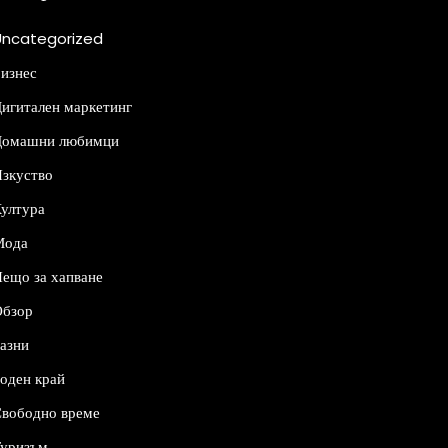
Uncategorized
изнес
игитален маркетинг
Домашни любимци
зкуство
ултура
Мода
ещо за хапване
Обзор
азни
оден край
вободно време
уризъм