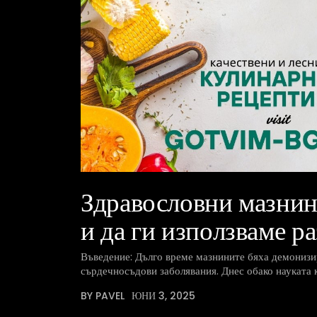
Здравословни мазнин
и да ги използваме р
Въведение: Дълго време мазнините бяха демонизи
сърдечносъдови заболявания. Днес обако науката к
BY PAVEL
ЮНИ 3, 2025