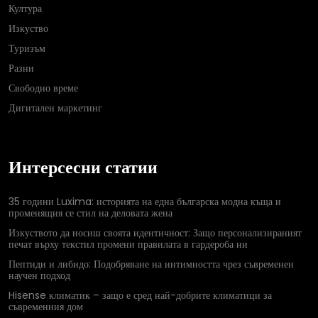
Култура
Изкуство
Туризъм
Разни
Свободно време
Дигитален маркетинг
Интерсесни статии
35 години Luxima: историята на една българска модна къща и
променящия се стил на деловата жена
Изкуството да носиш своята идентичност: Защо персонализираният
печат върху текстил промени правилата в гардероба ни
Пептиди и либидо: Подобряване на интимността чрез съвременен
научен подход
Hisense климатик – защо е сред най-добрите климатици за
съвременния дом