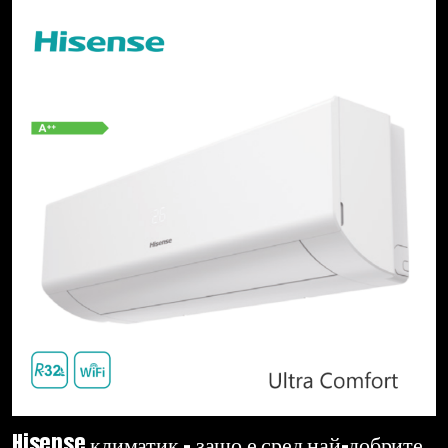
Hisense климатик – защо е сред най-добрите