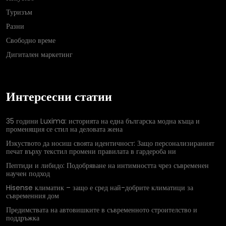
Туризъм
Разни
Свободно време
Дигитален маркетинг
Интерсесни статии
35 години Luxima: историята на една българска модна къща и
променящия се стил на деловата жена
Изкуството да носиш своята идентичност: Защо персонализираният
печат върху текстил промени правилата в гардероба ни
Пептиди и либидо: Подобряване на интимността чрез съвременен
научен подход
Hisense климатик – защо е сред най-добрите климатици за
съвременния дом
Предимствата на автовишките в съвременното строителство и
поддръжка