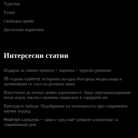
Туризъм
Разни
Свободно време
Дигитален маркетинг
Интерсесни статии
Подарък за семеен приятел – картина – чудесно решение
35 години Luxima: историята на една българска модна къща и
променящия се стил на деловата жена
Изкуството да носиш своята идентичност: Защо персонализираният
печат върху текстил промени правилата в гардероба ни
Пептиди и либидо: Подобряване на интимността чрез съвременен
научен подход
Hisense климатик – защо е сред най-добрите климатици за
съвременния дом