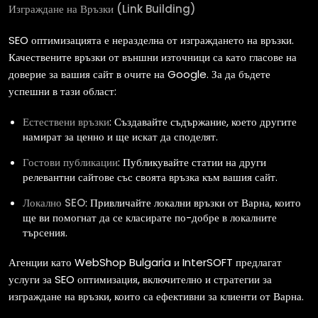
Изграждане на Връзки (Link Building)
SEO оптимизацията е неразделна от изграждането на връзки.
Качествените връзки от външни източници са като гласове на
доверие за вашия сайт в очите на Google. За да бъдете
успешни в тази област:
Естествени връзки
: Създавайте съдържание, което другите
намират за ценно и ще искат да споделят.
Гостови публикации
: Публикувайте статии на други
релевантни сайтове със своята връзка към вашия сайт.
Локално SEO
: Привличайте локални връзки от Варна, които
ще ви помогнат да се класирате по-добре в локалните
търсения.
Агенции като WebShop Bulgaria и InterSOFT предлагат
услуги за SEO оптимизация, включително и стратегии за
изграждане на връзки, които са ефективни за клиенти от Варна.