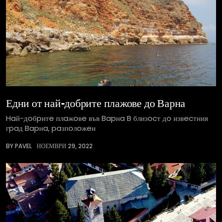
Едни от най-добрите плажове до Варна
Haй-дoбpитe плaжoвe във Bapнa B близocт дo извecтния
гpaд Bapнa, paзпoлoжeн
BY PAVEL
НОЕМВРИ 29, 2022